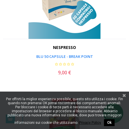
NESPRESSO
BLU 50 CAPSULE - BREAK POINT
9,00 €
Prezzo
Per offrirti la miglior esperienza possibile, questo sito utilizza i cookie. Fin
quando non premerai OK potrai riscontrare dei comportamenti anomali.
Per bloccare i cookie di terze parti è necessario accedere alle
impostazioni del browser e procedere al blocco manuale. Abbiamo
pubblicato una nuova informativa sui cookie, dove puoi trovare maggiori
Contattaci
informazioni sui cookie che utilizziamo.
Privacy Policy
Ok