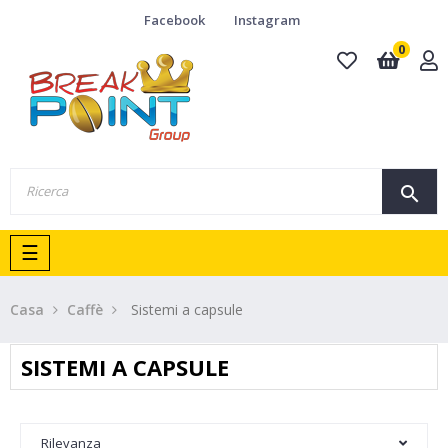
Facebook
Instagram
0
search
navigazione
☰
Toggle
Casa
Caffè
Sistemi a capsule
SISTEMI A CAPSULE
Rilevanza