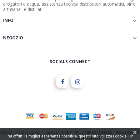
erogatori d acqua, assistenza tecnica distributori automatici, birre
artigianali e distillati.
INFO

NEGOZIO

SOCIALS CONNECT
©2021 - Tutti i diritti riservati - D & D SRL UNIPERSONALE - 02681050601
Per offrirti la miglior esperienza possibile, questo sito utilizza i cookie. Fin
| Powered by
Cercamifacile.it